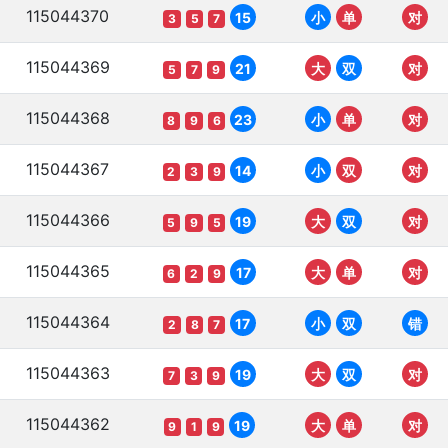
115044370
15
小
单
对
3
5
7
115044369
21
大
双
对
5
7
9
115044368
23
小
单
对
8
9
6
115044367
14
小
双
对
2
3
9
115044366
19
大
双
对
5
9
5
115044365
17
大
单
对
6
2
9
115044364
17
小
双
错
2
8
7
115044363
19
大
双
对
7
3
9
115044362
19
大
单
对
9
1
9