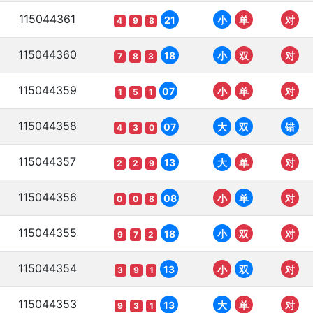
115044361
21
小
单
对
4
9
8
115044360
18
小
双
对
7
8
3
115044359
07
小
单
对
1
5
1
115044358
07
大
双
错
4
3
0
115044357
13
大
单
对
2
2
9
115044356
08
小
单
对
0
0
8
115044355
18
小
双
对
9
7
2
115044354
13
小
双
对
3
9
1
115044353
13
大
单
对
9
3
1