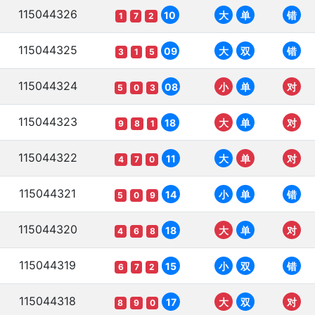
115044326
10
大
单
错
1
7
2
115044325
09
大
双
错
3
1
5
115044324
08
小
单
对
5
0
3
115044323
18
大
单
对
9
8
1
115044322
11
大
单
对
4
7
0
115044321
14
小
单
错
5
0
9
115044320
18
大
单
对
4
6
8
115044319
15
小
双
错
6
7
2
115044318
17
大
双
对
8
9
0