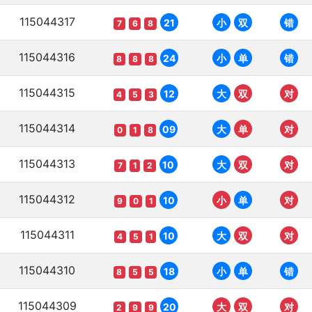
115044317
21
小
双
错
7
6
8
115044316
24
小
单
错
8
8
8
115044315
12
大
双
对
4
5
3
115044314
09
大
单
对
0
1
8
115044313
10
大
双
对
7
1
2
115044312
10
小
单
对
9
0
1
115044311
10
大
双
对
4
5
1
115044310
18
小
单
错
8
5
5
115044309
20
大
双
对
2
9
9