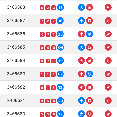
3466588
13
大
单
对
8
2
3
3466587
16
小
双
对
7
2
7
3466586
08
小
单
对
0
7
1
3466585
04
大
双
对
0
4
0
3466584
19
大
单
对
9
7
3
3466583
07
小
双
对
1
3
3
3466582
13
小
单
对
9
1
3
3466581
20
小
双
对
9
5
6
3466580
12
大
双
对
3
3
6