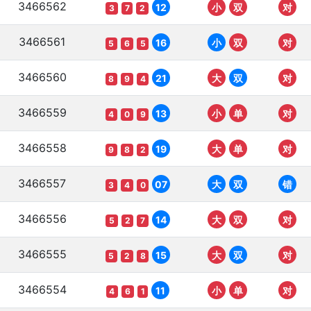
3466562
12
小
双
对
3
7
2
3466561
16
小
双
对
5
6
5
3466560
21
大
双
对
8
9
4
3466559
13
小
单
对
4
0
9
3466558
19
大
单
对
9
8
2
3466557
07
大
双
错
3
4
0
3466556
14
大
双
对
5
2
7
3466555
15
大
双
对
5
2
8
3466554
11
小
单
对
4
6
1