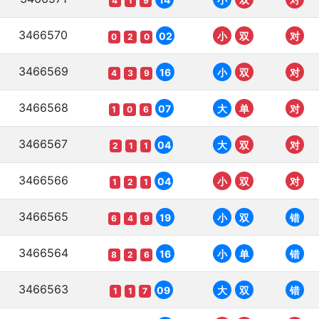
4
1
9
3466570
02
小
双
对
0
2
0
3466569
16
小
双
对
4
3
9
3466568
07
大
单
对
1
0
6
3466567
04
大
双
对
2
1
1
3466566
04
小
双
对
1
2
1
3466565
19
小
双
错
6
4
9
3466564
16
小
单
错
8
2
6
3466563
09
大
双
错
1
1
7