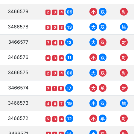
3466579
09
小
双
对
2
3
4
3466578
13
大
双
错
5
0
8
3466577
12
大
双
对
7
4
1
3466576
11
小
双
对
4
3
4
3466575
06
大
双
对
2
0
4
3466574
17
大
单
对
7
1
9
3466573
19
小
双
错
4
8
7
3466572
12
小
单
对
5
3
4
3466571
14
小
双
对