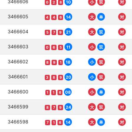
3466606
10
小
双
对
0
2
8
3466605
14
大
单
对
4
4
6
3466604
21
大
双
对
5
7
9
3466603
11
小
双
对
0
6
5
3466602
18
小
双
对
8
9
1
3466601
20
小
双
对
3
8
9
3466600
08
小
单
对
1
1
6
3466599
24
大
双
对
8
7
9
3466598
14
大
单
对
7
1
6