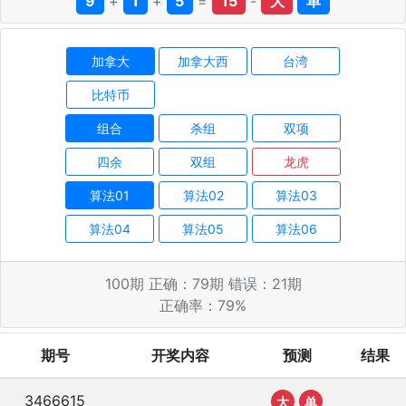
9
+
1
+
5
=
15
-
大
单
加拿大
加拿大西
台湾
比特币
组合
杀组
双项
四余
双组
龙虎
算法01
算法02
算法03
算法04
算法05
算法06
100
期 正确：
79
期 错误：
21
期
正确率：
79
%
期号
开奖内容
预测
结果
3466615
大
单