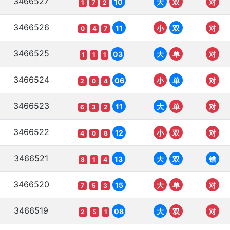
3466527
10
大
双
对
1
7
2
3466526
11
小
双
对
0
4
7
3466525
03
大
单
对
1
1
1
3466524
06
小
单
对
2
0
4
3466523
11
大
单
对
6
3
2
3466522
12
小
双
对
4
0
8
3466521
13
大
双
错
8
1
4
3466520
15
大
单
对
7
5
3
3466519
08
大
双
对
2
5
1