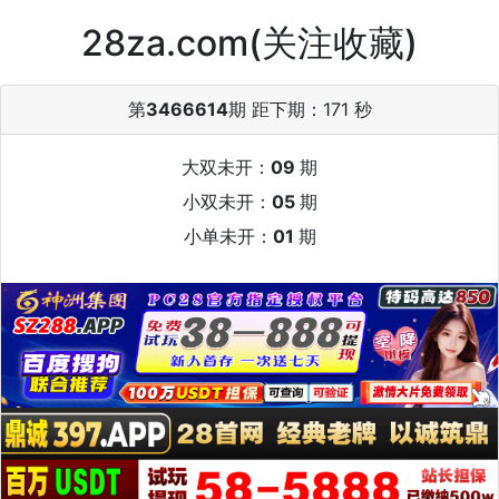
28za.com(关注收藏)
第
3466614
期 距下期：
171 秒
大双未开：
09
期
小双未开：
05
期
小单未开：
01
期