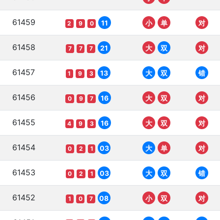
61459
11
小
单
对
2
9
0
61458
21
大
双
对
7
7
7
61457
13
大
双
错
1
9
3
61456
16
大
双
对
0
9
7
61455
16
大
双
对
4
9
3
61454
03
大
单
对
0
2
1
61453
03
大
双
错
0
2
1
61452
08
小
双
对
1
0
7