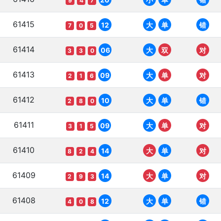
9
4
7
61415
12
大
单
错
7
0
5
61414
06
大
双
对
3
3
0
61413
09
大
单
对
2
1
6
61412
10
大
单
错
2
8
0
61411
09
大
单
对
3
1
5
61410
14
大
单
对
8
2
4
61409
14
大
单
对
2
9
3
61408
12
大
单
错
4
0
8