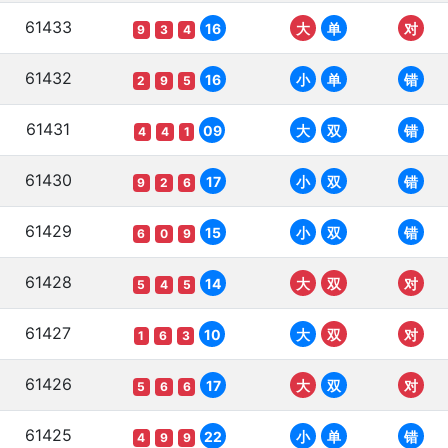
61433
16
大
单
对
9
3
4
61432
16
小
单
错
2
9
5
61431
09
大
双
错
4
4
1
61430
17
小
双
错
9
2
6
61429
15
小
双
错
6
0
9
61428
14
大
双
对
5
4
5
61427
10
大
双
对
1
6
3
61426
17
大
双
对
5
6
6
61425
22
小
单
错
4
9
9