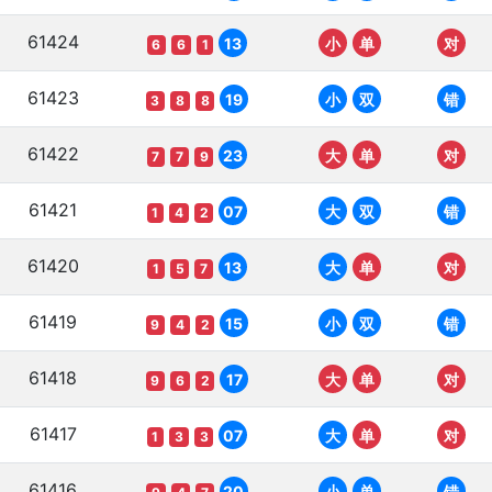
61424
13
小
单
对
6
6
1
61423
19
小
双
错
3
8
8
61422
23
大
单
对
7
7
9
61421
07
大
双
错
1
4
2
61420
13
大
单
对
1
5
7
61419
15
小
双
错
9
4
2
61418
17
大
单
对
9
6
2
61417
07
大
单
对
1
3
3
61416
20
小
单
错