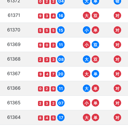
61372
04
大
单
错
0
2
2
61371
16
大
双
对
9
3
4
61370
15
小
单
对
5
5
5
61369
11
小
双
对
9
0
2
61368
08
大
双
对
2
3
3
61367
20
大
单
对
9
4
7
61366
11
大
单
对
0
2
9
61365
07
小
单
对
2
3
2
61364
17
大
单
对
8
4
5