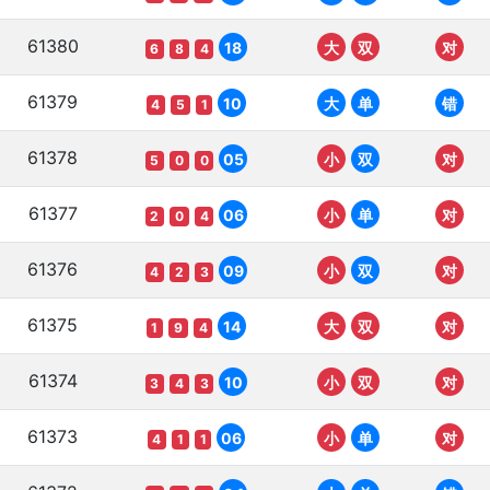
61380
18
大
双
对
6
8
4
61379
10
大
单
错
4
5
1
61378
05
小
双
对
5
0
0
61377
06
小
单
对
2
0
4
61376
09
小
双
对
4
2
3
61375
14
大
双
对
1
9
4
61374
10
小
双
对
3
4
3
61373
06
小
单
对
4
1
1