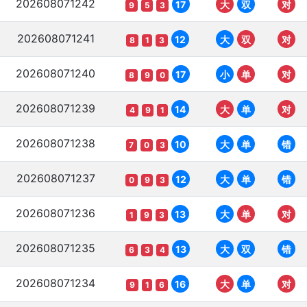
202608071242
17
大
双
对
9
5
3
202608071241
12
大
双
对
8
1
3
202608071240
17
小
单
对
8
9
0
202608071239
14
大
单
对
4
9
1
202608071238
10
大
单
错
7
0
3
202608071237
12
大
单
错
0
9
3
202608071236
13
大
单
对
1
9
3
202608071235
13
大
双
错
6
3
4
202608071234
16
大
单
对
9
1
6