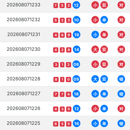
202608071233
12
小
双
对
7
3
2
202608071232
10
小
单
对
5
2
3
202608071231
19
小
单
对
4
6
9
202608071230
14
大
双
对
4
2
8
202608071229
06
小
双
对
3
1
2
202608071228
09
大
双
错
8
1
0
202608071227
18
小
单
错
7
7
4
202608071226
12
小
单
对
4
3
5
202608071225
16
小
单
错
6
5
5