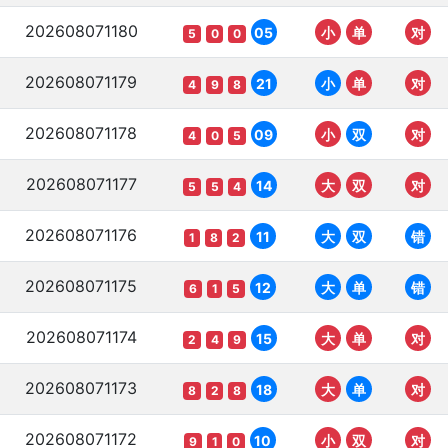
202608071180
05
小
单
对
5
0
0
202608071179
21
小
单
对
4
9
8
202608071178
09
小
双
对
4
0
5
202608071177
14
大
双
对
5
5
4
202608071176
11
大
双
错
1
8
2
202608071175
12
大
单
错
6
1
5
202608071174
15
大
单
对
2
4
9
202608071173
18
大
单
对
8
2
8
202608071172
10
小
双
对
9
1
0