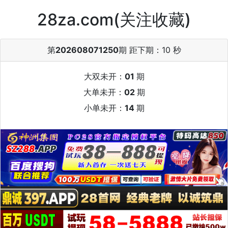
28za.com(关注收藏)
第
202608071250
期 距下期：
10 秒
大双未开：
01
期
大单未开：
02
期
小单未开：
14
期